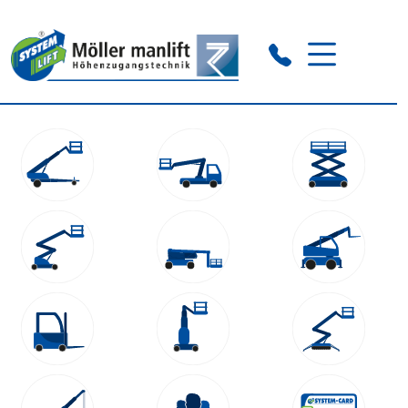
Fulda:
+49 661-933 6930 0
Würzburg:
+49 931-270 5639 0
Heilbronn:
+49 7134-906 403 0